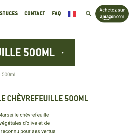
Achetez sur
ASTUCES
CONTACT
FAQ
UILLE 500ML
e 500ml
LE CHÈVREFEUILLE 500ML
arseille chèvrefeuille
égétales d'olive et de
if reconnu pour ses vertus