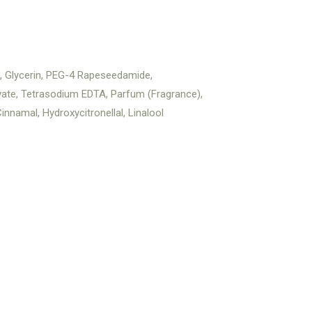
, Glycerin, PEG-4 Rapeseedamide,
ivate, Tetrasodium EDTA, Parfum (Fragrance),
nnamal, Hydroxycitronellal, Linalool