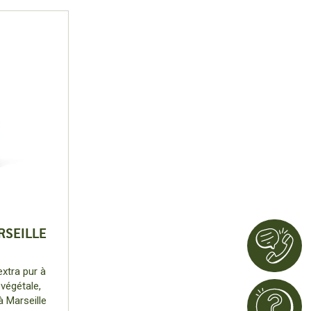
RSEILLE
extra pur à
 végétale,
à Marseille